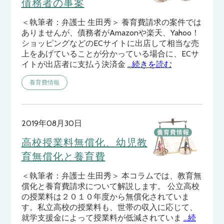
債務者の事案
＜執筆者：弁護士 生田秀＞ 養育費請求の案件では
ありませんが、債務者がAmazonや楽天、Yahoo！
ショッピングなどのECサイトに出店して相当な売
上をあげていることが分かっている場合に、ECサ
イトが出店者に支払う決済金
…続きを読む
養育費情報
2019年08月30日
高校授業料無償化、幼児教
育無償化と養育費
＜執筆者：弁護士 生田秀＞ 本コラムでは、教育無
償化と養育費請求について解説します。 公立高校
の授業料は２０１０年度から無償化されていま
す。私立高校の授業料も、世帯の収入に応じて、
就学支援金によって授業料が低減されていま
…続