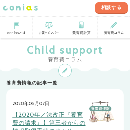
相談する
coniasとは
登録弁護士
養育費計算ツ
養育費コラム
Child support
ール
養育費コラム
養育費情報の記事一覧
2020年05月07日
【2020年／法改正『養育
費の請求』】第三者からの