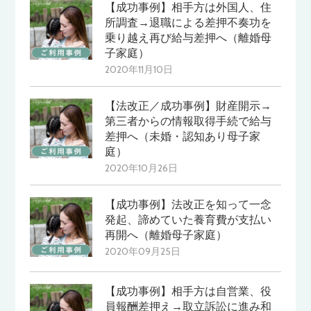
【成功事例】相手方は外国人、住
所調査→退職による差押不奏功を
乗り越え再び給与差押へ（離婚母
子家庭）
2020年11月10日
【法改正／成功事例】財産開示→
第三者からの情報取得手続で給与
差押へ（未婚・認知あり母子家
庭）
2020年10月26日
【成功事例】法改正を知って一念
発起、諦めていた養育費が支払い
再開へ（離婚母子家庭）
2020年09月25日
【成功事例】相手方は自営業、役
員報酬差押え→取立訴訟に進み和