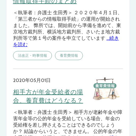
情報取得手続のまとめ
＜執筆者：弁護士 生田秀＞ ２０２０年４月１日、
「第三者からの情報取得手続」の運用が開始され
ました。 弊所では、開始前から準備を進めて、東
京地方裁判所、横浜地方裁判所、さいたま地方裁
判所等で第１号の案件を申立てしています
…続き
を読む
法改正・時事情報
養育費情報
2020年05月01日
相手方が年金受給者の場
合、養育費はどうなる？
＜執筆者：弁護士 生田秀＞ 相手方が老齢年金や障
害年金等の公的年金を受給している場合、年金の
受給権を差し押さえることはできるのでしょう
か？ 結論からいうと、できません。 公的年金の年