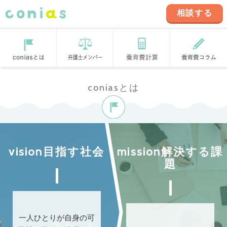
相談する
coniasとは
登録弁護士
養育費計算ツ
養育費コラム
coniasとは
ール
vision目指す社会
mission解決する課
題
一人ひとりが自身の可