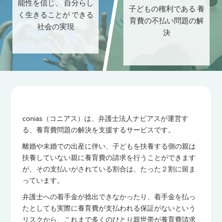
能性を信じ、 自分らし
子どもの権利である 養
く生きることが できる
育費の不払い問題の解
社会の実現
決
conias（コニアス）は、弁護士法人ナビアスが運営す
る、養育費問題の解決を支援するサービスです。
離婚や未婚での出産に伴い、子どもを扶養する側の親は
扶養していない親に養育費の請求を行うことができます
が、その支払いがされている割合は、たった２割に留ま
っています。
弁護士への着手金が捻出できなかったり、着手金を払っ
たとしても実際に養育費が支払われる保証がないという
リスクから、これまで多くのひとり親世帯が養育費請求