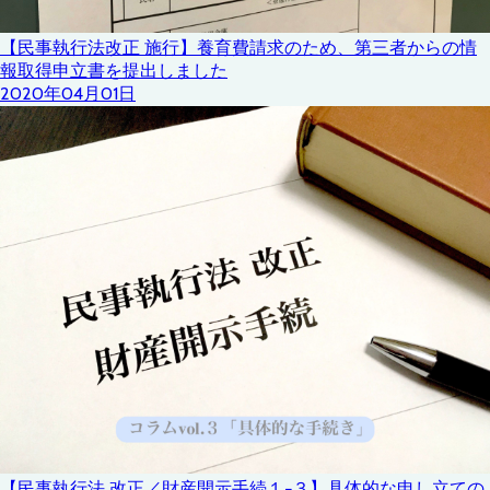
【民事執行法改正 施行】養育費請求のため、第三者からの情
報取得申立書を提出しました
2020年04月01日
【民事執行法 改正／財産開示手続１−３】具体的な申し立ての