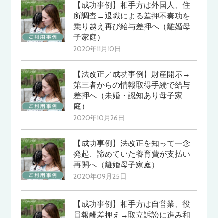
【成功事例】相手方は外国人、住
所調査→退職による差押不奏功を
乗り越え再び給与差押へ（離婚母
子家庭）
2020年11月10日
【法改正／成功事例】財産開示→
第三者からの情報取得手続で給与
差押へ（未婚・認知あり母子家
庭）
2020年10月26日
【成功事例】法改正を知って一念
発起、諦めていた養育費が支払い
再開へ（離婚母子家庭）
2020年09月25日
【成功事例】相手方は自営業、役
員報酬差押え→取立訴訟に進み和