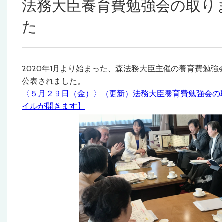
法務大臣養育費勉強会の取り
た
2020年1月より始まった、森法務大臣主催の養育費勉
公表されました。
〈５月２９日（金）〉（更新）法務大臣養育費勉強会の
イルが開きます】