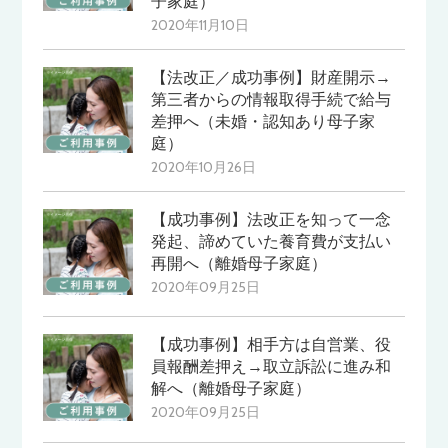
子家庭）
2020年11月10日
【法改正／成功事例】財産開示→
第三者からの情報取得手続で給与
差押へ（未婚・認知あり母子家
庭）
2020年10月26日
【成功事例】法改正を知って一念
発起、諦めていた養育費が支払い
再開へ（離婚母子家庭）
2020年09月25日
【成功事例】相手方は自営業、役
員報酬差押え→取立訴訟に進み和
解へ（離婚母子家庭）
2020年09月25日