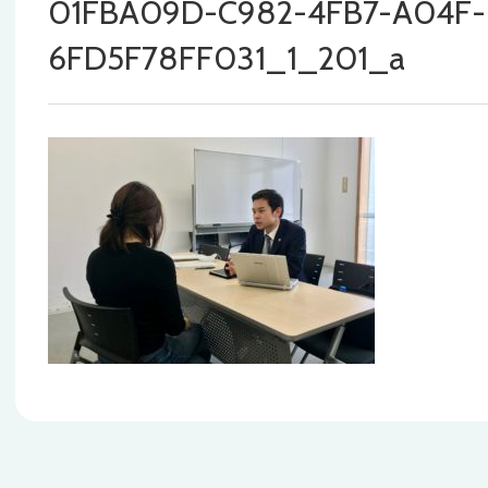
01FBA09D-C982-4FB7-A04F-
6FD5F78FF031_1_201_a