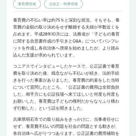
養育費情報
法改正・時事情報
養育費の不払い率は約75％と深刻な状況。そもそも、養
育費の金額の取り決めをせず離婚する夫婦が半数近くを
占めます。平成28年10月には、法務省が「子どもの養育
に関する合意書作成の手引きとQ&A」についてパンフレ
ットを作成し各自治体へ啓発を始めましたが、より踏み
込んだ支援が求められています。
コニアスでインタビューしたケースで、公正証書で養育
費を取り決めた後、残念ながら不払いが続き、法的手続
きを行った事案がありました。養育費の約束をした当時
について質問したところ、「公正証書の費用は全部負担
した、相手方にも公証役場へ来てほしいと何度も何度も
お願いした、養育費は子どもの権利だからなりふり構わ
ず行動した」という話を聞きました。
兵庫県明石市での取り組みをきっかけに、当事者任せに
せず、養育費不払いの問題を社会の問題とする動きが、
各自治体へ広がりつつあります。公正証書の費用補助を