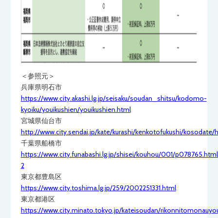
＜参照元＞
兵庫県明石市
https://www.city.akashi.lg.jp/seisaku/soudan_shitsu/kodomo-
kyoiku/youikushien/youikushien.html
宮城県仙台市
http://www.city.sendai.jp/kate/kurashi/kenkotofukushi/kosodate/
千葉県船橋市
https://www.city.funabashi.lg.jp/shisei/kouhou/001/p078765.htm
2
東京都豊島区
https://www.city.toshima.lg.jp/259/2002251331.html
東京都港区
https://www.city.minato.tokyo.jp/kateisoudan/rikonnitomonauyo