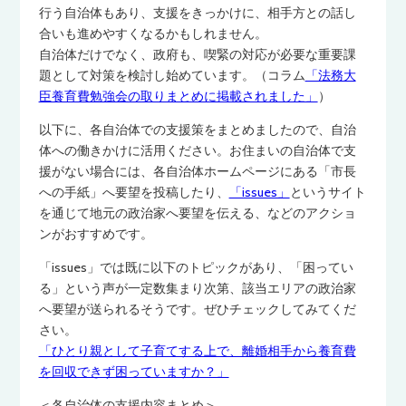
行う自治体もあり、支援をきっかけに、相手方との話し
合いも進めやすくなるかもしれません。
自治体だけでなく、政府も、喫緊の対応が必要な重要課
題として対策を検討し始めています。（コラム
「法務大
臣養育費勉強会の取りまとめに掲載されました」
）
以下に、各自治体での支援策をまとめましたので、自治
体への働きかけに活用ください。お住まいの自治体で支
援がない場合には、各自治体ホームページにある「市長
への手紙」へ要望を投稿したり、
「issues」
というサイト
を通じて地元の政治家へ要望を伝える、などのアクショ
ンがおすすめです。
「issues」では既に以下のトピックがあり、「困ってい
る」という声が一定数集まり次第、該当エリアの政治家
へ要望が送られるそうです。ぜひチェックしてみてくだ
さい。
「ひとり親として子育てする上で、離婚相手から養育費
を回収できず困っていますか？」
＜各自治体の支援内容まとめ＞