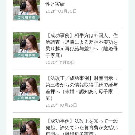
性と実績
2021年03月30日
【成功事例】相手方は外国人、住
所調査→退職による差押不奏功を
乗り越え再び給与差押へ（離婚母
子家庭）
2020年11月10日
【法改正／成功事例】財産開示→
第三者からの情報取得手続で給与
差押へ（未婚・認知あり母子家
庭）
2020年10月26日
【成功事例】法改正を知って一念
発起、諦めていた養育費が支払い
再開へ（離婚母子家庭）