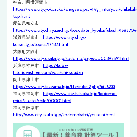
神奈川県横須賀市
https://www.city.yokosuka.kanagawa.jp/3417/g_info/youikuhikakuh
top.html
愛知県知立市
https://www.city.chiryu.aichi.jp/kosodate_kyoiku/fukushi/15857
滋賀県湖南市
https://www.city.shiga-
konan.lg.jp/topics/12432.html
大阪府大阪市
https://www.city.osaka.lg.jp/kodomo/page/0000392591.html
兵庫県神戸市
https://kobe-
hitorioyashien.com/youikuhi-soudan
岡山県津山市
https://www.city.tsuyama.lg.jp/life/index2.php?id=6233
福岡県福岡市
https://www.city.fukuoka.lg.jp/kodomo-
mirai/k-katei/child/00001.html
福岡県飯塚市
http://www.city.iizuka.lg.jp/kodomokatei/youikuhi.html