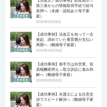
【法改正／成功事例】財産開示→
第三者からの情報取得手続で給与
差押へ（未婚・認知あり母子家
庭）
2020年10月26日
【成功事例】法改正を知って一念
発起、諦めていた養育費が支払い
再開へ（離婚母子家庭）
2020年09月25日
【成功事例】相手方は自営業、役
員報酬差押え→取立訴訟に進み和
解へ（離婚母子家庭）
2020年09月25日
【成功事例】弁護士による任意交
渉でスピード解決へ（離婚母子家
庭）