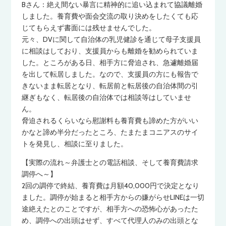
Bさん：絶え間ない暴言に精神的に追い込まれて協議離婚
しました。養育費や面会交流の取り決めをしたくても応
じてもらえず書面には残せませんでした。
元々、DVに関して自治体の乳児健診を通じて母子支援員
に相談はしており、支援員からも離婚を勧められていま
した。ところがある日、相手方に脅迫され、急遽離婚届
を出して転居しました。なので、支援員の方にも報告で
きないまま転居となり、転居前と転居後の自治体間の引
継ぎもなく、転居後の自治体では相談等はしていませ
ん。
脅迫されるくらいなら慰謝料も養育費も諦めた方がいい
かなと諦め半分だったところ、たまたまコニアスのサイ
トを発見し、相談に至りました。
【実際の流れ～弁護士との電話相談、そして養育費請求
調停へ～】
2回の調停で終結、養育費は月額40,000円で決定となり
ました。調停が始まると相手方からの嫌がらせLINEは一切
途絶えたとのことですが、相手方への恐怖心があったた
め、調停への出頭はせず、すべて代理人のみの出頭とな