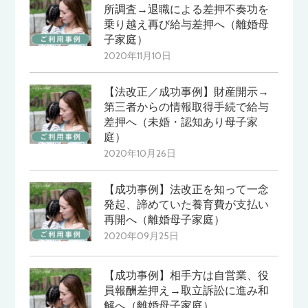
所調査→退職による差押不奏功を
乗り越え再び給与差押へ（離婚母
子家庭）
2020年11月10日
【法改正／成功事例】財産開示→
第三者からの情報取得手続で給与
差押へ（未婚・認知あり母子家
庭）
2020年10月26日
【成功事例】法改正を知って一念
発起、諦めていた養育費が支払い
再開へ（離婚母子家庭）
2020年09月25日
【成功事例】相手方は自営業、役
員報酬差押え→取立訴訟に進み和
解へ（離婚母子家庭）