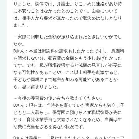
りました。調停では、弁護士よりこまめに連絡があり特
に不安なことはなかったとのことです。面会について
は、相手方から要求が無かったので取決めはなしとなり
ました。
－実際に回収した金額が振り込まれたときはいかがでし
たか。
Bさん：本当は慰謝料の請求もしたかったですし、慰謝料
を請求しない分、養育費の金額をもう少しあげたかった
です。でも、私が職場復帰すると減額の見直しが必要に
なる可能性があることや、これ以上相手を刺激すると、
子どもや両親にまで危害が加わる可能性があることか
ら、思い留まりました。
－今後の養育費の使いみちを教えてください。
Bさん：現在は、当時身を寄せていた実家からも独立し子
どもと二人暮らし。保育園に預けられず職場復帰が先に
なり、育児休業手当も支給されなくなるため、当面は生
活費に充当せざるを得ない状況です。
Bさんは最後に、「私はたまたまインターネットでコニア