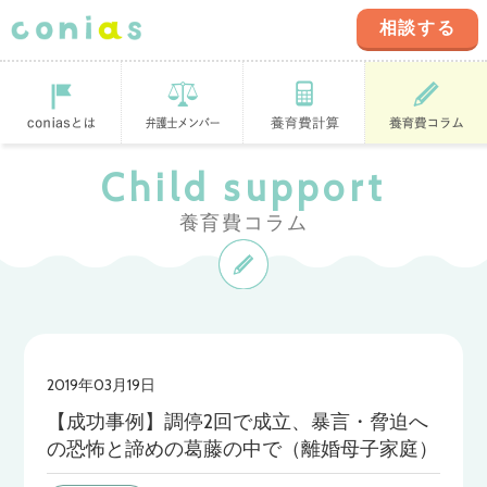
相談する
coniasとは
登録弁護士
養育費計算ツ
養育費コラム
Child support
ール
養育費コラム
2019年03月19日
【成功事例】調停2回で成立、暴言・脅迫へ
の恐怖と諦めの葛藤の中で（離婚母子家庭）