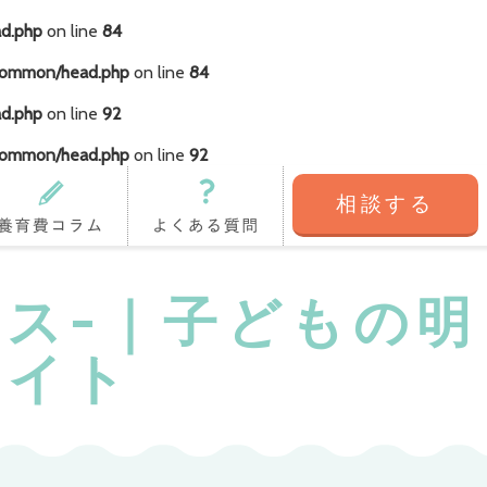
ad.php
on line
84
/common/head.php
on line
84
ad.php
on line
92
/common/head.php
on line
92
相談する
育費コラム
よくある質問
ニアス-｜子どもの明
サイト