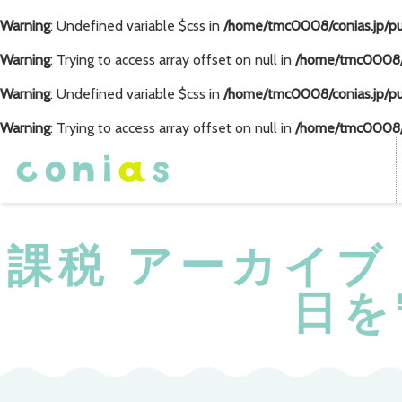
Warning
: Undefined variable $css in
/home/tmc0008/conias.jp/p
Warning
: Trying to access array offset on null in
/home/tmc0008/c
Warning
: Undefined variable $css in
/home/tmc0008/conias.jp/p
Warning
: Trying to access array offset on null in
/home/tmc0008/c
課税 アーカイブ 
日を