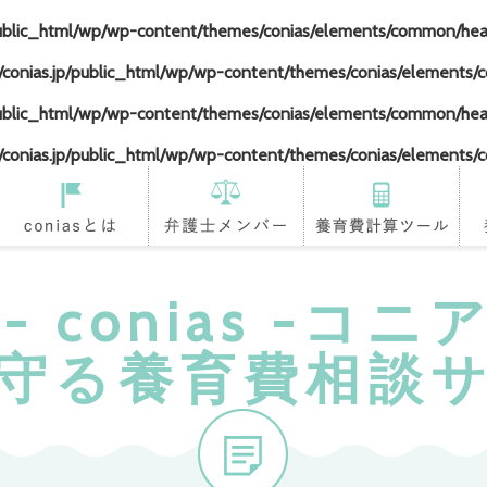
ublic_html/wp/wp-content/themes/conias/elements/common/he
onias.jp/public_html/wp/wp-content/themes/conias/elements
ublic_html/wp/wp-content/themes/conias/elements/common/he
onias.jp/public_html/wp/wp-content/themes/conias/elements
coniasとは
登録弁護士
養育費計算ツール
養
- conias -コ
守る養育費相談