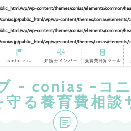
ublic_html/wp/wp-content/themes/conias/elements/common/he
onias.jp/public_html/wp/wp-content/themes/conias/elements
ublic_html/wp/wp-content/themes/conias/elements/common/he
onias.jp/public_html/wp/wp-content/themes/conias/elements
coniasとは
登録弁護士
養育費計算ツール
養
 - conias -
を守る養育費相談