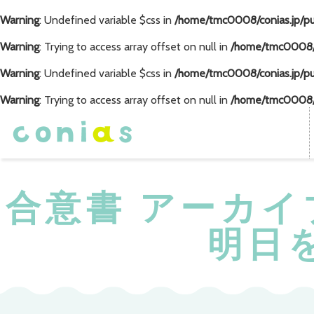
Warning
: Undefined variable $css in
/home/tmc0008/conias.jp/p
Warning
: Trying to access array offset on null in
/home/tmc0008/c
Warning
: Undefined variable $css in
/home/tmc0008/conias.jp/p
Warning
: Trying to access array offset on null in
/home/tmc0008/c
合意書 アーカイブ
明日