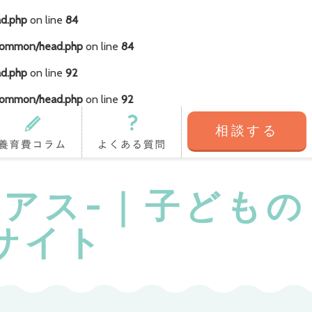
ad.php
on line
84
/common/head.php
on line
84
ad.php
on line
92
/common/head.php
on line
92
相談する
育費コラム
よくある質問
コニアス-｜子どもの
サイト