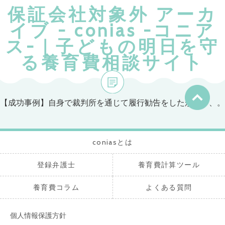
coniasとは
登録弁護士
養育費計算ツ
養育費コラム
保証会社対象外 アーカ
ール
イブ - conias -コニア
ス-｜子どもの明日を守
る養育費相談サイト
【成功事例】自身で裁判所を通じて履行勧告をしたが、、、。
coniasとは
登録弁護士
養育費計算ツール
養育費コラム
よくある質問
個人情報保護方針